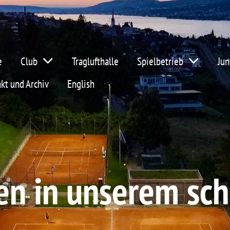
e
Club
Traglufthalle
Spielbetrieb
Jun
kt und Archiv
English
n in unserem sch