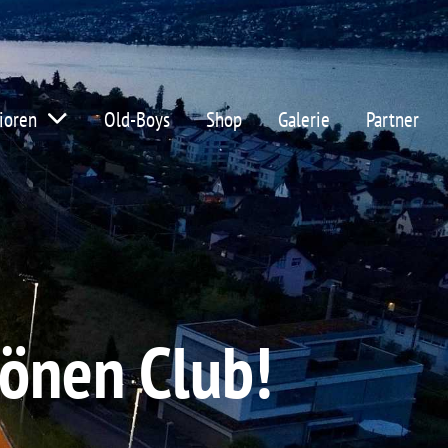
ioren
Old-Boys
Shop
Galerie
Partner
önen Club!