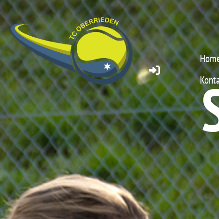
Hom
Konta