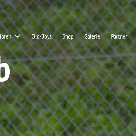
ioren
Old-Boys
Shop
Galerie
Partner
b