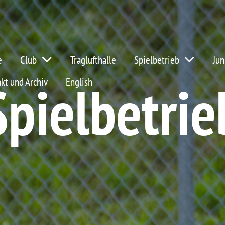
e
Club
Traglufthalle
Spielbetrieb
Jun
Spielbetrie
kt und Archiv
English